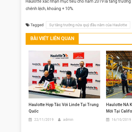
Haulotte xác nhận mục tiêu cho năm 2019 là tăng trưởng d
chênh lệch, khoảng + 10%.
Tagged
Sự tăng trưởng nửa quý đầu năm của Haulotte
BÀI VIẾT LIÊN QUAN
Haulotte Hợp Tác Với Linde Tại Trung
Haulotte NA 
Quốc
Mới Tại Calif
22/11/2019
admin
16/10/2019