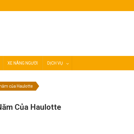
XE NÂNG NGƯỜI
DỊCH VỤ
 năm của Haulotte
Năm Của Haulotte