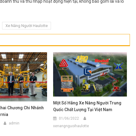
oanh thu và thu nhập hoạt động hiện tại, không bao gồm lãi và lỗ
Xe Nâng Người Haulotte
Một Số Hãng Xe Nâng Người Trung
Khai Chương Chi Nhánh
Quốc Chất Lượng Tại Việt Nam
ornia
01/06/2022
admin
xenangnguoihaulotte