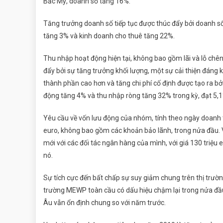
Bắc Mỹ, doanh số tăng 16%.
Tăng trưởng doanh số tiếp tục được thúc đẩy bởi doanh số 
tăng 3% và kinh doanh cho thuê tăng 22%.
Thu nhập hoạt động hiện tại, không bao gồm lãi và lỗ chênh
đẩy bởi sự tăng trưởng khối lượng, một sự cải thiện đáng 
thành phần cao hơn và tăng chi phí cố định được tạo ra bở
động tăng 4% và thu nhập ròng tăng 32% trong kỳ, đạt 5,
Yêu cầu về vốn lưu động của nhóm, tính theo ngày doanh 
euro, không bao gồm các khoản bảo lãnh, trong nửa đầu. 
mới với các đối tác ngân hàng của mình, với giá 130 triệu 
nó.
Sự tích cực đến bất chấp sự suy giảm chung trên thị trườn
trường MEWP toàn cầu có dấu hiệu chậm lại trong nửa đầu
Âu vẫn ổn định chung so với năm trước.