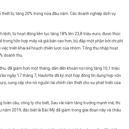
thiết bị, tăng 20% ​​trong nửa đầu năm. Các doanh nghiệp dịch vụ
 lệch, từ hoạt động liên tục tăng 18% lên 23,8 triệu euro; được thúc
kể trong hỗn hợp máy và giá bán cao hơn, bù đắp một phần bởi chi phí
i việc triển khai kế hoạch chiến lược của nhóm. Tổng thu nhập hoạt
1% doanh thu.
thu, đã giảm hơn một tháng, dẫn đến khoản nợ ròng tăng 10,1 triệu
Vào ngày 17 tháng 7, Haulotte đã ký một hợp đồng tín dụng hợp vốn
euro, cung cấp cho nó nguồn tài chính cần thiết cho sự phát triển của
g toàn cầu, công ty cho biết, Sau vài năm tăng trưởng mạnh mẽ, thị
 năm 2019; đặc biệt là Bắc Mỹ đã giảm trong giai đoạn này và châu