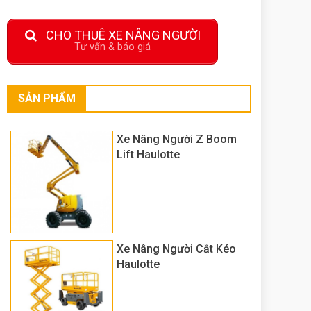
CHO THUÊ XE NÂNG NGƯỜI
Tư vấn & báo giá
SẢN PHẨM
Xe Nâng Người Z Boom
Lift Haulotte
Xe Nâng Người Cắt Kéo
Haulotte