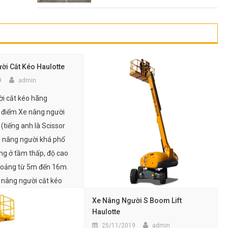
ời Cắt Kéo Haulotte
9
admin
i cắt kéo hãng
 điểm Xe nâng người
(tiếng anh là Scissor
 xe nâng người khá phổ
ộng ở tầm thấp, độ cao
hoảng từ 5m đến 16m.
nâng người cắt kéo
sử dụng với mục […]
Xe Nâng Người S Boom Lift
Haulotte
25/11/2019
admin