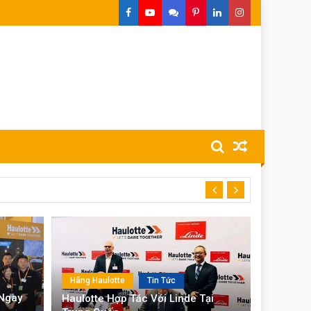
Hãng Haulotte
Tin Tức
 Ngay
Haulotte Hợp Tác Với Linde Tại