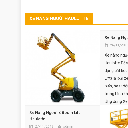
XE NÂNG NGƯỜI HAULOTTE
Xe Nâng Ngư
26/11/201
Xe nâng ngườ
Haulotte Đặc
dạng cắt kéo 
Lift) là loại
biến, hoạt đ
trung bình k
Ứng dụng Xe 
thường được 
Xe Nâng Người Z Boom Lift
Haulotte
27/11/2019
admin