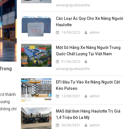
xenangnguoihaulotte
Các Loại Ắc Quy Cho Xe Nâng Người
Haulotte
19/09/2022
admin
Một Số Hãng Xe Nâng Người Trung
Quốc Chất Lượng Tại Việt Nam
01/06/2022
 Trong
xenangnguoihaulotte
EFI Đầu Tư Vào Xe Nâng Người Cắt
Kéo Pulseo
trở thành
12/08/2021
admin
 lượng
 không chỉ
MAS Đặt Đơn Hàng Haulotte Trị Giá
1,4 Triệu Đô La Mỹ
30/06/2021
admin