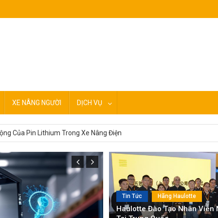
XE NÂNG NGƯỜI
DỊCH VỤ
i cắt kéo Pulseo
ng Của Pin Lithium Trong Xe Nâng Điện
Lượng Vượt Trội Cho Ngành Xe Nâng
y cho xe nâng người Haulotte
rung Quốc chất lượng tại Việt Nam
Tin Tức
Hãng Haulotte
Haulotte Đào Tạo Nhân Viên