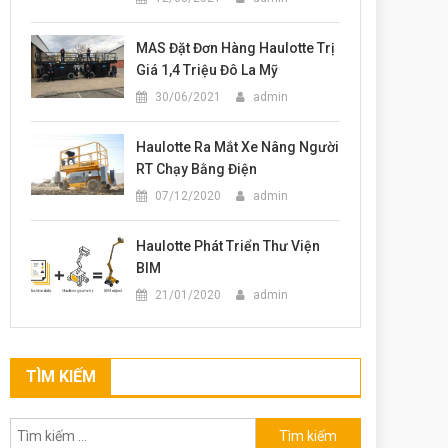
MAS Đặt Đơn Hàng Haulotte Trị
Giá 1,4 Triệu Đô La Mỹ
30/06/2021
admin
Haulotte Ra Mắt Xe Nâng Người
RT Chạy Bằng Điện
07/12/2020
admin
Haulotte Phát Triển Thư Viện
BIM
21/01/2020
admin
TÌM KIẾM