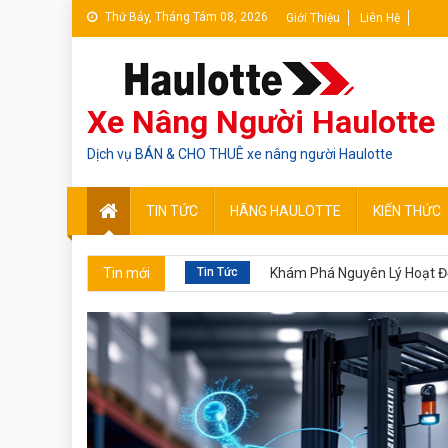
Thứ Bảy, Tháng Tám 08, 2026
Giới Thiệu
Liên Hệ
Xe Nâng Người Haulotte
Dịch vụ BÁN & CHO THUÊ xe nâng người Haulotte
TIN TỨC
HÃNG HAULOTTE
KIẾN THỨC
Tin Tức
EFI đầu tư vào xe nâng ngườ
Tin mới
Tin Tức
Khám Phá Nguyên Lý Hoạt Độ
Tin Tức
Pin Lithium SuperV – Năng 
Tin Tức
Kiến Thức
Các loại ắc qu
Tin Tức
Một số hãng xe nâng người T
Tin Tức