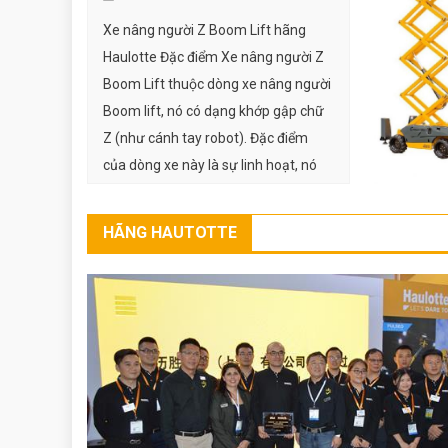
Xe nâng người Z Boom Lift hãng
Haulotte Đặc điểm Xe nâng người Z
Boom Lift thuộc dòng xe nâng người
Boom lift, nó có dạng khớp gập chữ
Z (như cánh tay robot). Đặc điểm
của dòng xe này là sự linh hoạt, nó
có thể nâng người lên với độ cao
khoảng 30m […]
HÃNG HAUTOTTE