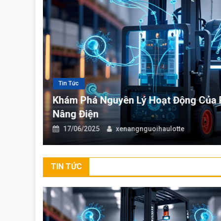
EFI đầu tư vào xe nâng ngườ
Tin Tức
Khám Phá Nguyên Lý Hoạt Độ
g Tại
Tin Tức
Khám Phá Nguyên Lý Hoạt Động Của P
Nâng Điện
17/06/2025
xenangnguoihaulotte
TIN TỨC