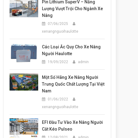
Pin Lithium SuperV – Năng
Lượng Vượt Trội Cho Ngành Xe
Nâng
07/06/2025
xenangnguoihaulotte
Các Loại Ắc Quy Cho Xe Nâng
Người Haulotte
19/09/2022
admin
Một Số Hãng Xe Nâng Người
Trung Quốc Chất Lượng Tại Việt
Nam
01/06/2022
xenangnguoihaulotte
EFI Đầu Tư Vào Xe Nâng Người
Cắt Kéo Pulseo
12/08/2021
admin