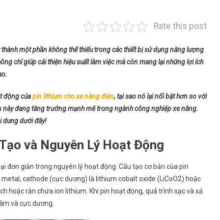
Rate this post
rở thành một phần không thể thiếu trong các thiết bị sử dụng năng lượng
hông chỉ giúp cải thiện hiệu suất làm việc mà còn mang lại những lợi ích
ao.
oạt động của
pin lithium cho xe nâng điện
, tại sao nó lại nổi bật hơn so với
i pin này đang tăng trưởng mạnh mẽ trong ngành công nghiệp xe nâng.
i dung dưới đây!
u Tạo và Nguyên Lý Hoạt Động
 lại đơn giản trong nguyên lý hoạt động. Cấu tạo cơ bản của pin
 metal, cathode (cực dương) là lithium cobalt oxide (LiCoO2) hoặc
ch hoặc rắn chứa ion lithium. Khi pin hoạt động, quá trình sạc và xả
c âm và cực dương.