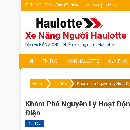
Skip
Thứ Sáu, Tháng Tám 07, 2026
Giới Thiệu
Liên Hệ
to
content
Xe Nâng Người Haulotte
Dịch vụ BÁN & CHO THUÊ xe nâng người Haulotte
TIN TỨC
HÃNG HAULOTTE
KIẾN THỨC
Home
Tin tức
Khám Phá Nguyên Lý Hoạt Độ
Khám Phá Nguyên Lý Hoạt Động
Điện
Tin Tức