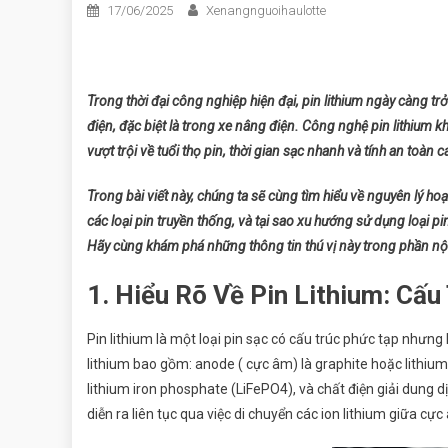
17/06/2025
Xenangnguoihaulotte
Trong thời đại công nghiệp hiện đại, pin lithium ngày càng t
điện, đặc biệt là trong xe nâng điện. Công nghệ pin lithium k
vượt trội về tuổi thọ pin, thời gian sạc nhanh và tính an toàn c
Trong bài viết này, chúng ta sẽ cùng tìm hiểu về nguyên lý h
các loại pin truyền thống, và tại sao xu hướng sử dụng loạ
Hãy cùng khám phá những thông tin thú vị này trong phần nộ
1. Hiểu Rõ Về Pin Lithium: Cấ
Pin lithium là một loại pin sạc có cấu trúc phức tạp nhưng
lithium bao gồm: anode ( cực âm) là graphite hoặc lithium
lithium iron phosphate (LiFePO4), và chất điện giải dung dị
diễn ra liên tục qua việc di chuyển các ion lithium giữa cự