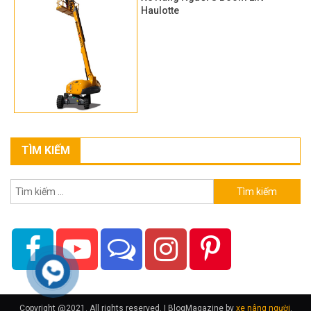
Haulotte
TÌM KIẾM
Tìm
kiếm
cho:
Copyright @2021. All rights reserved.
|
BlogMagazine by
xe nâng người
.