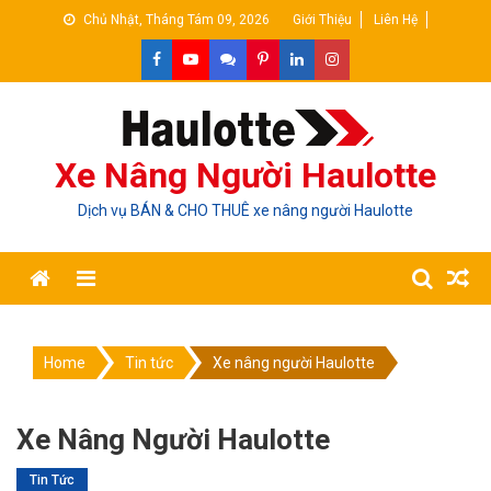
Skip
Chủ Nhật, Tháng Tám 09, 2026
Giới Thiệu
Liên Hệ
to
content
Xe Nâng Người Haulotte
Dịch vụ BÁN & CHO THUÊ xe nâng người Haulotte
Home
Tin tức
Xe nâng người Haulotte
Xe Nâng Người Haulotte
Tin Tức