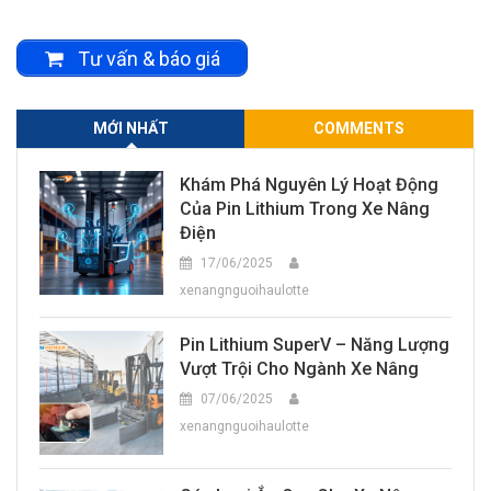
Tư vấn & báo giá
MỚI NHẤT
COMMENTS
Khám Phá Nguyên Lý Hoạt Động
Của Pin Lithium Trong Xe Nâng
Điện
17/06/2025
xenangnguoihaulotte
Pin Lithium SuperV – Năng Lượng
Vượt Trội Cho Ngành Xe Nâng
07/06/2025
xenangnguoihaulotte