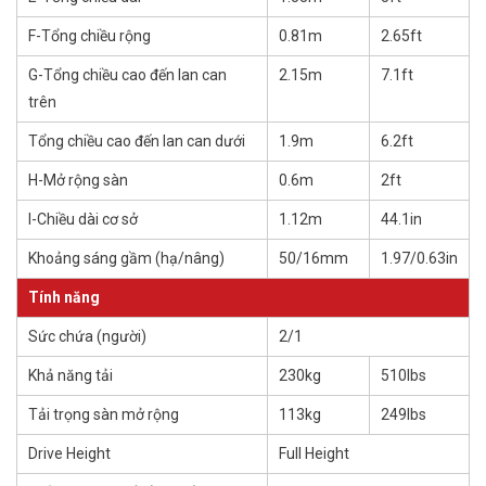
F-Tổng chiều rộng
0.81m
2.65ft
G-Tổng chiều cao đến lan can
2.15m
7.1ft
trên
Tổng chiều cao đến lan can dưới
1.9m
6.2ft
H-Mở rộng sàn
0.6m
2ft
I-Chiều dài cơ sở
1.12m
44.1in
Khoảng sáng gầm (hạ/nâng)
50/16mm
1.97/0.63in
Tính năng
Sức chứa (người)
2/1
Khả năng tải
230kg
510lbs
Tải trọng sàn mở rộng
113kg
249lbs
Drive Height
Full Height