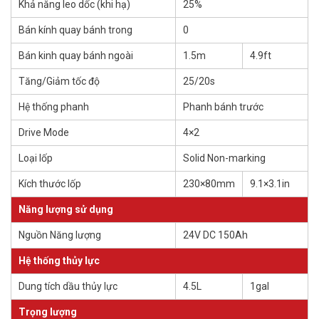
Khả năng leo dốc (khi hạ)
25%
Bán kính quay bánh trong
0
Bán kinh quay bánh ngoài
1.5m
4.9ft
Tăng/Giảm tốc độ
25/20s
Hệ thống phanh
Phanh bánh trước
Drive Mode
4×2
Loại lốp
Solid Non-marking
Kích thước lốp
230×80mm
9.1×3.1in
Năng lượng sử dụng
Nguồn Năng lượng
24V DC 150Ah
Hệ thống thủy lực
Dung tích dầu thủy lực
4.5L
1gal
Trọng lượng