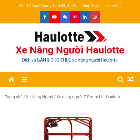
Skip
Thứ Bảy, Tháng Tám 08, 2026
Giới Thiệu
Liên Hệ
to
content
Xe Nâng Người Haulotte
Dịch vụ BÁN & CHO THUÊ xe nâng người Haulotte
Trang chủ
/
Xe Nâng Người
/ Xe nâng người Z Boom Lift Haulotte