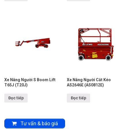
Xe Nâng Người S Boom Lift
Xe Nâng Người Cắt Kéo
T65J (T20J)
AS2646E (AS0812E)
Đọc tiếp
Đọc tiếp
Tư vấn & báo giá