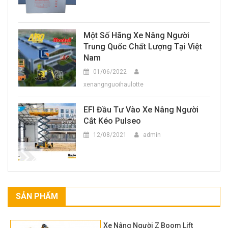
Một Số Hãng Xe Nâng Người
Trung Quốc Chất Lượng Tại Việt
Nam
01/06/2022
xenangnguoihaulotte
EFI Đầu Tư Vào Xe Nâng Người
Cắt Kéo Pulseo
12/08/2021
admin
SẢN PHẨM
Xe Nâng Người Z Boom Lift