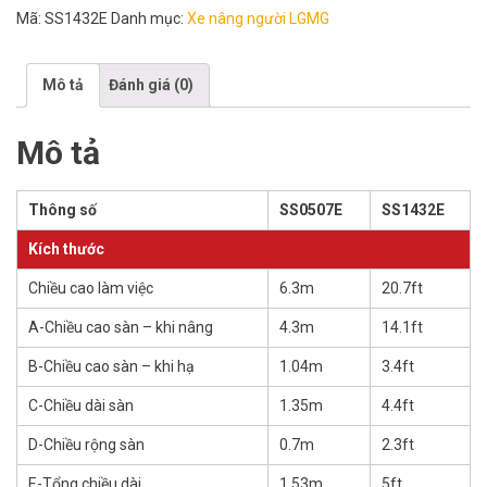
Mã:
SS1432E
Danh mục:
Xe nâng người LGMG
Mô tả
Đánh giá (0)
Mô tả
Thông số
SS0507E
SS1432E
Kích thước
Chiều cao làm việc
6.3m
20.7ft
A-Chiều cao sàn – khi nâng
4.3m
14.1ft
B-Chiều cao sàn – khi hạ
1.04m
3.4ft
C-Chiều dài sàn
1.35m
4.4ft
D-Chiều rộng sàn
0.7m
2.3ft
E-Tổng chiều dài
1.53m
5ft