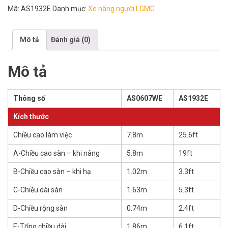
Mã:
AS1932E
Danh mục:
Xe nâng người LGMG
Mô tả
Đánh giá (0)
Mô tả
Thông số
AS0607WE
AS1932E
Kích thước
Chiều cao làm việc
7.8m
25.6ft
A-Chiều cao sàn – khi nâng
5.8m
19ft
B-Chiều cao sàn – khi hạ
1.02m
3.3ft
C-Chiều dài sàn
1.63m
5.3ft
D-Chiều rộng sàn
0.74m
2.4ft
E-Tổng chiều dài
1.86m
6.1ft