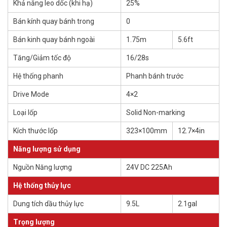
Khả năng leo dốc (khi hạ)
25%
Bán kính quay bánh trong
0
Bán kinh quay bánh ngoài
1.75m
5.6ft
Tăng/Giảm tốc độ
16/28s
Hệ thống phanh
Phanh bánh trước
Drive Mode
4×2
Loại lốp
Solid Non-marking
Kích thước lốp
323×100mm
12.7×4in
Năng lượng sử dụng
Nguồn Năng lượng
24V DC 225Ah
Hệ thống thủy lực
Dung tích dầu thủy lực
9.5L
2.1gal
Trọng lượng