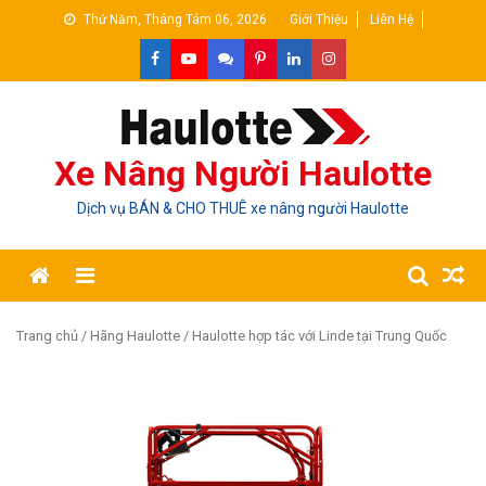
Skip
Thứ Năm, Tháng Tám 06, 2026
Giới Thiệu
Liên Hệ
to
content
Xe Nâng Người Haulotte
Dịch vụ BÁN & CHO THUÊ xe nâng người Haulotte
Trang chủ
/
Hãng Haulotte
/ Haulotte hợp tác với Linde tại Trung Quốc