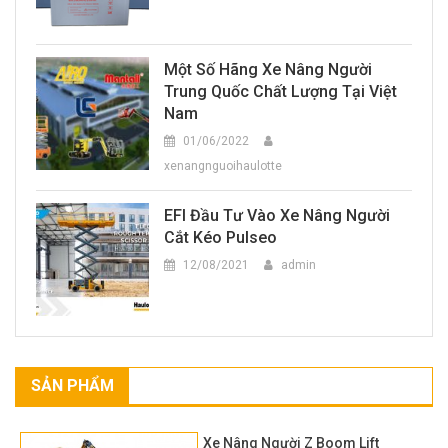
Một Số Hãng Xe Nâng Người
Trung Quốc Chất Lượng Tại Việt
Nam
01/06/2022
xenangnguoihaulotte
EFI Đầu Tư Vào Xe Nâng Người
Cắt Kéo Pulseo
12/08/2021
admin
SẢN PHẨM
Xe Nâng Người Z Boom Lift