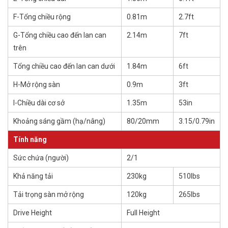
F-Tổng chiều rộng
0.81m
2.7ft
G-Tổng chiều cao đến lan can
2.14m
7ft
trên
Tổng chiều cao đến lan can dưới
1.84m
6ft
H-Mở rộng sàn
0.9m
3ft
I-Chiều dài cơ sở
1.35m
53in
Khoảng sáng gầm (hạ/nâng)
80/20mm
3.15/0.79in
Tính năng
Sức chứa (người)
2/1
Khả năng tải
230kg
510lbs
Tải trọng sàn mở rộng
120kg
265lbs
Drive Height
Full Height