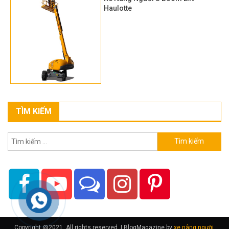
Haulotte
TÌM KIẾM
Tìm
kiếm
cho:
Copyright @2021. All rights reserved.
|
BlogMagazine by
xe nâng người
.