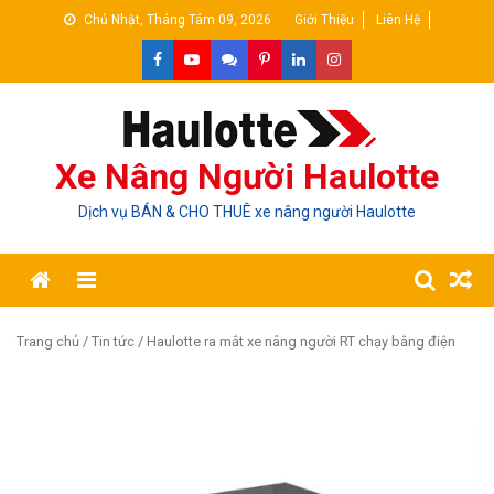
Skip
Chủ Nhật, Tháng Tám 09, 2026
Giới Thiệu
Liên Hệ
to
content
Xe Nâng Người Haulotte
Dịch vụ BÁN & CHO THUÊ xe nâng người Haulotte
Trang chủ
/
Tin tức
/ Haulotte ra mắt xe nâng người RT chạy bằng điện