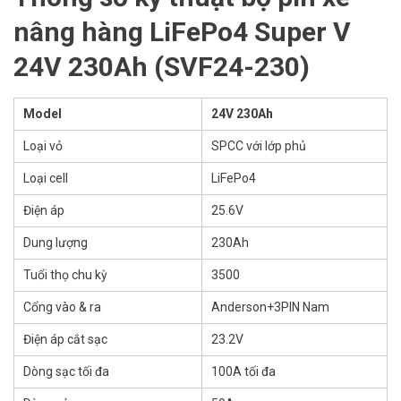
nâng hàng LiFePo4 Super V
24V 230Ah (SVF24-230)
Model
24V 230Ah
Loại vỏ
SPCC với lớp phủ
Loại cell
LiFePo4
Điện áp
25.6V
Dung lượng
230Ah
Tuổi thọ chu kỳ
3500
Cổng vào & ra
Anderson+3PIN Nam
Điện áp cắt sạc
23.2V
Dòng sạc tối đa
100A tối đa