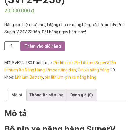
20.000.000
₫
Nâng cao hiệu suất hoạt động cho xe nâng hàng với bộ pin LiFePo4
Super V 24V 230Ah. Đặt hàng ngay hôm nay!
Bộ
Thêm vào giỏ hàng
pin
xe
Mã:
SVF24-230
Danh mục:
Pin lithium
,
Pin Lithium SuperV
,
Pin
nâng
Lithium Xe Nâng Hàng
,
Pin xe nâng điện
,
Pin xe nâng hàng
Từ
hàng
khóa:
Lithium Battery
,
pin lithium
,
pin xe nâng hàng
SuperV
24V
Mô tả
Thông tin bổ sung
Đánh giá (0)
230Ah
(SVF24-
230)
Mô tả
số
lượng
Bộ pin xe nâng hàng SuperV