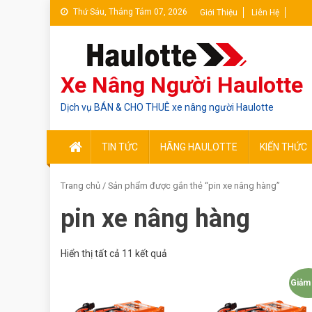
Skip
Thứ Sáu, Tháng Tám 07, 2026
Giới Thiệu
Liên Hệ
to
content
Xe Nâng Người Haulotte
Dịch vụ BÁN & CHO THUÊ xe nâng người Haulotte
TIN TỨC
HÃNG HAULOTTE
KIẾN THỨC
Trang chủ
/ Sản phẩm được gắn thẻ “pin xe nâng hàng”
pin xe nâng hàng
Hiển thị tất cả 11 kết quả
Giảm 