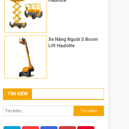
Haulotte
Xe Nâng Người S Boom
Lift Haulotte
TÌM KIẾM
Tìm
kiếm
cho: