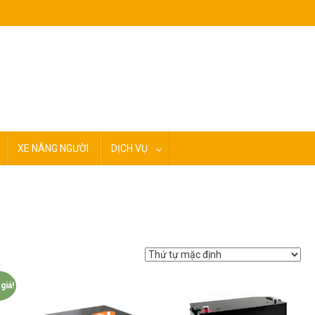
XE NÂNG NGƯỜI
DỊCH VỤ
giá!