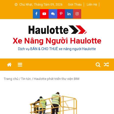
Skip
Chủ Nhật, Tháng Tám 09, 2026
Giới Thiệu
Liên Hệ
to
content
Xe Nâng Người Haulotte
Dịch vụ BÁN & CHO THUÊ xe nâng người Haulotte
Trang chủ
/
Tin tức
/ Haulotte phát triển thư viện BIM