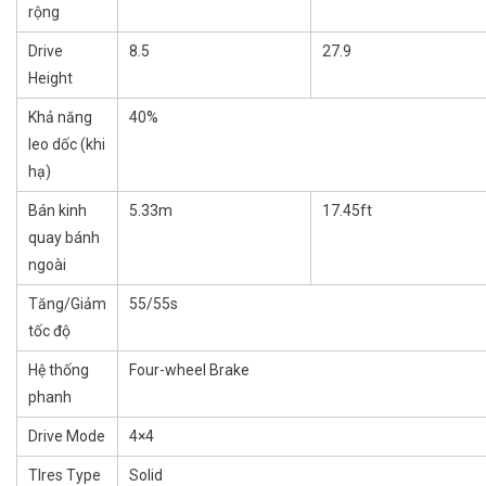
rộng
Drive
8.5
27.9
Height
Khả năng
40%
leo dốc (khi
hạ)
Bán kinh
5.33m
17.45ft
quay bánh
ngoài
Tăng/Giảm
55/55s
tốc độ
Hệ thống
Four-wheel Brake
phanh
Drive Mode
4×4
TIres Type
Solid