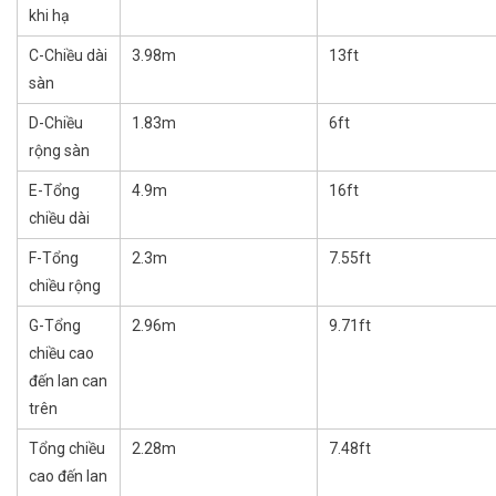
khi hạ
C-Chiều dài
3.98m
13ft
sàn
D-Chiều
1.83m
6ft
rộng sàn
E-Tổng
4.9m
16ft
chiều dài
F-Tổng
2.3m
7.55ft
chiều rộng
G-Tổng
2.96m
9.71ft
chiều cao
đến lan can
trên
Tổng chiều
2.28m
7.48ft
cao đến lan