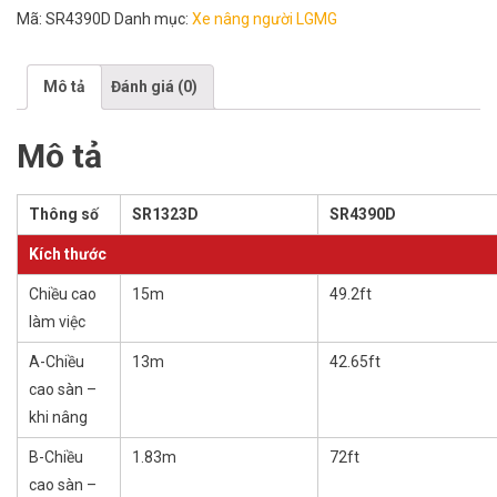
Mã:
SR4390D
Danh mục:
Xe nâng người LGMG
Mô tả
Đánh giá (0)
Mô tả
Thông số
SR1323D
SR4390D
Kích thước
Chiều cao
15m
49.2ft
làm việc
A-Chiều
13m
42.65ft
cao sàn –
khi nâng
B-Chiều
1.83m
72ft
cao sàn –