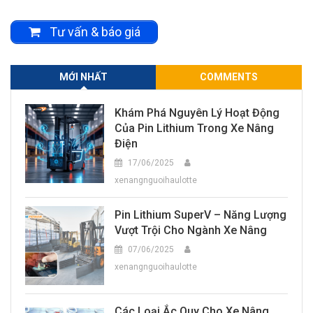
Tư vấn & báo giá
MỚI NHẤT
COMMENTS
Khám Phá Nguyên Lý Hoạt Động
Của Pin Lithium Trong Xe Nâng
Điện
17/06/2025
xenangnguoihaulotte
Pin Lithium SuperV – Năng Lượng
Vượt Trội Cho Ngành Xe Nâng
07/06/2025
xenangnguoihaulotte
Các Loại Ắc Quy Cho Xe Nâng