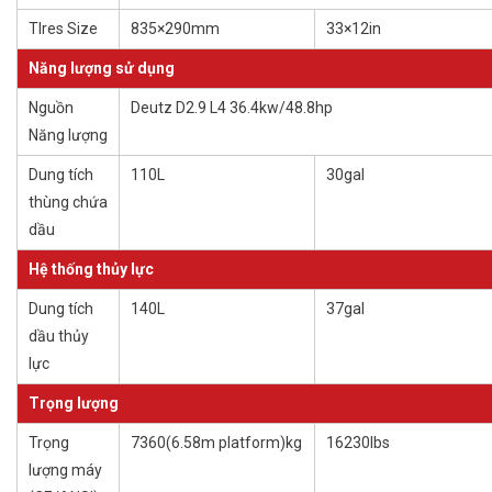
TIres Size
835×290mm
33×12in
Năng lượng sử dụng
Nguồn
Deutz D2.9 L4 36.4kw/48.8hp
Năng lượng
Dung tích
110L
30gal
thùng chứa
dầu
Hệ thống thủy lực
Dung tích
140L
37gal
dầu thủy
lực
Trọng lượng
Trọng
7360(6.58m platform)kg
16230lbs
lượng máy