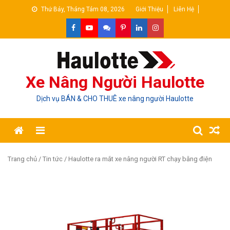
Skip
Thứ Bảy, Tháng Tám 08, 2026
Giới Thiệu
Liên Hệ
to
content
Xe Nâng Người Haulotte
Dịch vụ BÁN & CHO THUÊ xe nâng người Haulotte
Trang chủ
/
Tin tức
/ Haulotte ra mắt xe nâng người RT chạy bằng điện