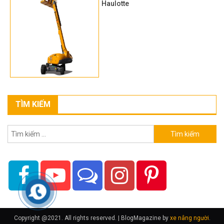
Haulotte
TÌM KIẾM
Tìm
kiếm
cho:
Copyright @2021. All rights reserved.
|
BlogMagazine by
xe nâng người
.