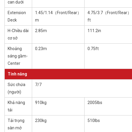
can dưới
Extension
1.45/1.14（Front/Rear）
4.75/3.7（Front/Rear）
Deck
m
ft
H-Chiều dài
2.85m
111.2in
cơ sở
Khoảng
0.23m
0.75ft
sáng gầm-
Center
Tính năng
Sức chứa
7/7
(người)
Khả năng
910kg
2005lbs
tải
Tải trọng
230kg
510lbs
sàn mở