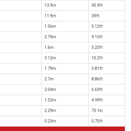
13.9m
45.9ft
11.9m
39ft
1.56m
5.12ft
2.79m
9.15ft
1.6m
5.25ft
3.12m
10.2ft
1.79m
5.81ft
2.7m
8.86ft
2.04m
6.69ft
1.52m
4.99ft
2.29m
75.1in
0.23m
0.75ft