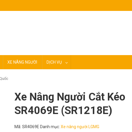
XE NÂNG NGƯỜI
DỊCH VỤ
 Quốc
Xe Nâng Người Cắt Kéo
SR4069E (SR1218E)
Mã:
SR4069E
Danh mục:
Xe nâng người LGMG