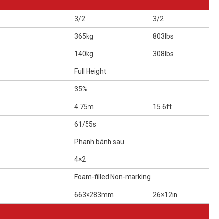
3/2
3/2
365kg
803lbs
140kg
308lbs
Full Height
35%
4.75m
15.6ft
61/55s
Phanh bánh sau
4×2
Foam-filled Non-marking
663×283mm
26×12in