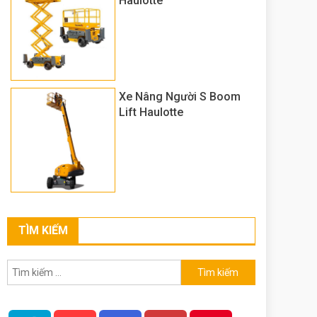
Haulotte
Xe Nâng Người S Boom
Lift Haulotte
TÌM KIẾM
Tìm
kiếm
cho: