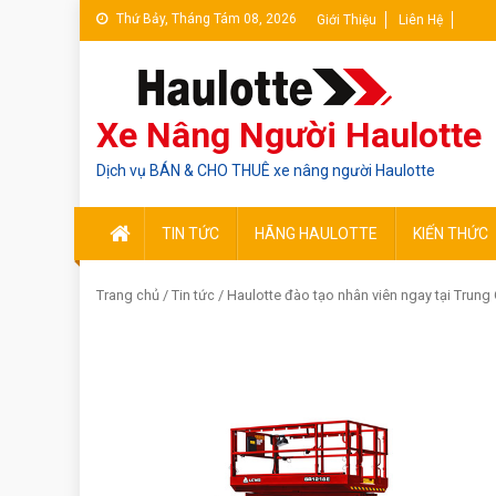
Skip
Thứ Bảy, Tháng Tám 08, 2026
Giới Thiệu
Liên Hệ
to
content
Xe Nâng Người Haulotte
Dịch vụ BÁN & CHO THUÊ xe nâng người Haulotte
TIN TỨC
HÃNG HAULOTTE
KIẾN THỨC
Trang chủ
/
Tin tức
/ Haulotte đào tạo nhân viên ngay tại Trung