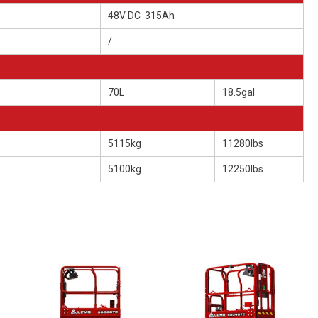
48V DC 315Ah
/
70L
18.5gal
5115kg
11280lbs
5100kg
12250lbs