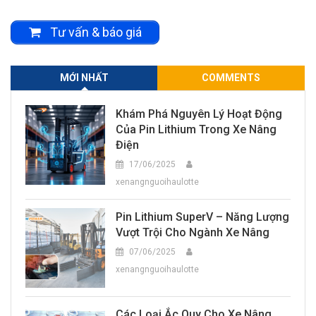
Tư vấn & báo giá
MỚI NHẤT
COMMENTS
Khám Phá Nguyên Lý Hoạt Động
Của Pin Lithium Trong Xe Nâng
Điện
17/06/2025
xenangnguoihaulotte
Pin Lithium SuperV – Năng Lượng
Vượt Trội Cho Ngành Xe Nâng
07/06/2025
xenangnguoihaulotte
Các Loại Ắc Quy Cho Xe Nâng