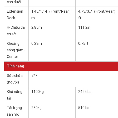
can dưới
Extension
1.45/1.14（Front/Rear）
4.75/3.7（Front/Rear）
Deck
m
ft
H-Chiều dài
2.85m
111.2in
cơ sở
Khoảng
0.23m
0.75ft
sáng gầm-
Center
Tính năng
Sức chứa
7/7
(người)
Khả năng
1100kg
2425lbs
tải
Tải trọng
230kg
510lbs
sàn mở