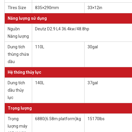
TIres Size
835×290mm
33×12in
Năng lượng sử dụng
Nguồn
Deutz D2.9 L4 36.4kw/48.8hp
Năng lượng
Dung tích
110L
30gal
thùng chứa
dầu
Hệ thống thủy lực
Dung tích
140L
37gal
dầu thủy
lực
Trọng lượng
Trọng
6880(6.58m platform)kg
15170lbs
lượng máy