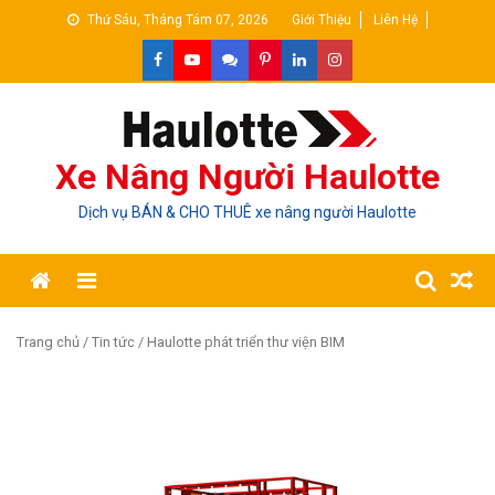
Skip
Thứ Sáu, Tháng Tám 07, 2026
Giới Thiệu
Liên Hệ
to
content
Xe Nâng Người Haulotte
Dịch vụ BÁN & CHO THUÊ xe nâng người Haulotte
Trang chủ
/
Tin tức
/ Haulotte phát triển thư viện BIM