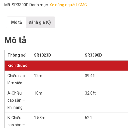
Mã:
SR3390D
Danh mục:
Xe nâng người LGMG
Mô tả
Đánh giá (0)
Mô tả
Thông số
SR1023D
SR3390D
Kích thước
Chiều cao
12m
39.4ft
làm việc
A-Chiều
10m
32.8ft
cao sàn –
khi nâng
B-Chiều
1.58m
62ft
cao sàn –