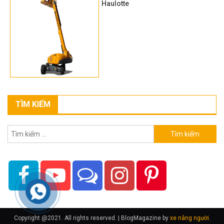
Haulotte
TÌM KIẾM
Tìm
kiếm
cho:
Copyright @2021. All rights reserved.
|
BlogMagazine by
xe nâng người
.