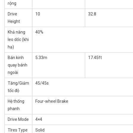
rộng
Drive
10
32.8
Height
Khả năng
40%
leo dốc (khi
hạ)
Bán kinh
5.33m
17.45ft
quay bánh
ngoài
Tăng/Giảm
45/45s
tốc độ
Hệ thống
Four-wheel Brake
phanh
Drive Mode
4×4
TIres Type
Solid