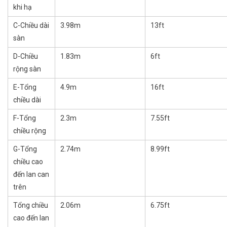
khi hạ
C-Chiều dài
3.98m
13ft
sàn
D-Chiều
1.83m
6ft
rộng sàn
E-Tổng
4.9m
16ft
chiều dài
F-Tổng
2.3m
7.55ft
chiều rộng
G-Tổng
2.74m
8.99ft
chiều cao
đến lan can
trên
Tổng chiều
2.06m
6.75ft
cao đến lan